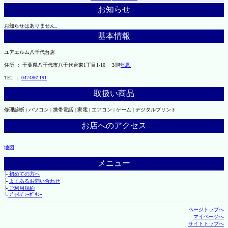
お知らせ
お知らせはありません。
基本情報
ユアエルム八千代台店
住所 ： 千葉県八千代市八千代台東1丁目1-10 ３階
地図
TEL ：
0474861191
取扱い商品
修理診断 | パソコン | 携帯電話 | 家電 | エアコン | ゲーム | デジタルプリント
お店へのアクセス
地図
メニュー
├
初めての方へ
├
よくあるお問い合わせ
├
ご利用規約
└
ﾌﾟﾗｲﾊﾞｼｰﾎﾟﾘｼｰ
ページトップへ
マイページへ
サイトトップへ