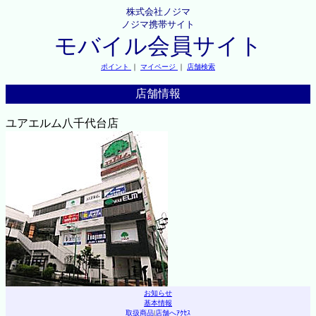
株式会社ノジマ
ノジマ携帯サイト
モバイル会員サイト
ポイント
｜
マイページ
｜
店舗検索
店舗情報
ユアエルム八千代台店
お知らせ
基本情報
取扱商品
|
店舗へｱｸｾｽ