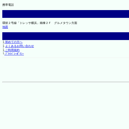
携帯電話
環状２号線「トレッサ横浜」南棟２Ｆ グルメタウン方面
地図
├
初めての方へ
├
よくあるお問い合わせ
├
ご利用規約
└
ﾌﾟﾗｲﾊﾞｼｰﾎﾟﾘｼｰ