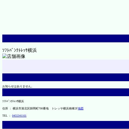
ｿﾌﾄﾊﾞﾝｸﾄﾚｯｻ横浜
お知らせはありません。
ｿﾌﾄﾊﾞﾝｸﾄﾚｯｻ横浜
住所 ： 横浜市港北区師岡町700番地 トレッサ横浜南棟2F
地図
TEL ：
0455341161