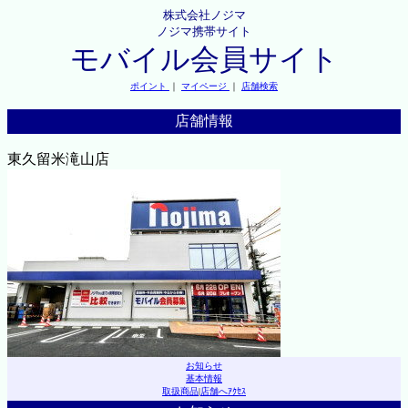
株式会社ノジマ
ノジマ携帯サイト
モバイル会員サイト
ポイント
｜
マイページ
｜
店舗検索
店舗情報
東久留米滝山店
お知らせ
基本情報
取扱商品
|
店舗へｱｸｾｽ