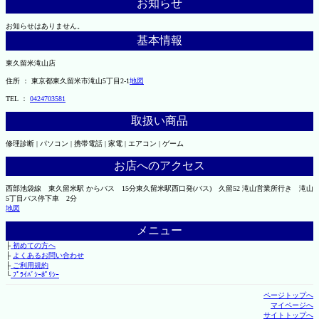
お知らせ
お知らせはありません。
基本情報
東久留米滝山店
住所 ： 東京都東久留米市滝山5丁目2-1
地図
TEL ：
0424703581
取扱い商品
修理診断 | パソコン | 携帯電話 | 家電 | エアコン | ゲーム
お店へのアクセス
西部池袋線 東久留米駅 からバス 15分東久留米駅西口発(バス) 久留52 滝山営業所行き 滝山
5丁目バス停下車 2分
地図
メニュー
├
初めての方へ
├
よくあるお問い合わせ
├
ご利用規約
└
ﾌﾟﾗｲﾊﾞｼｰﾎﾟﾘｼｰ
ページトップへ
マイページへ
サイトトップへ