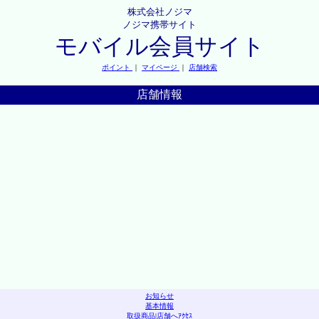
株式会社ノジマ
ノジマ携帯サイト
モバイル会員サイト
ポイント
｜
マイページ
｜
店舗検索
店舗情報
お知らせ
基本情報
取扱商品
|
店舗へｱｸｾｽ