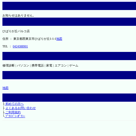
お知らせはありません。
ひばりが丘パルコ店
住所 ： 東京都西東京市ひばりが丘1-1-1
地図
TEL ：
0424388901
修理診断 | パソコン | 携帯電話 | 家電 | エアコン | ゲーム
地図
├
初めての方へ
├
よくあるお問い合わせ
├
ご利用規約
└
ﾌﾟﾗｲﾊﾞｼｰﾎﾟﾘｼｰ