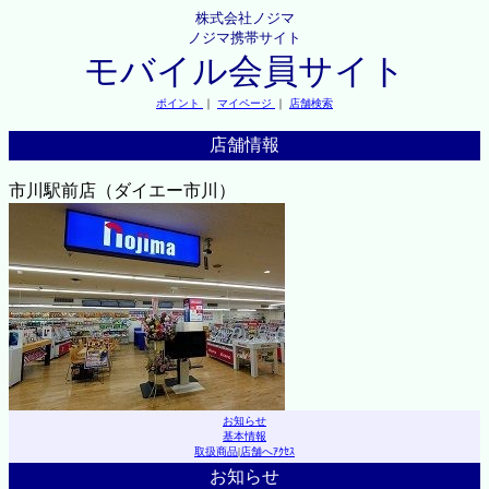
株式会社ノジマ
ノジマ携帯サイト
モバイル会員サイト
ポイント
｜
マイページ
｜
店舗検索
店舗情報
市川駅前店（ダイエー市川）
お知らせ
基本情報
取扱商品
|
店舗へｱｸｾｽ
お知らせ