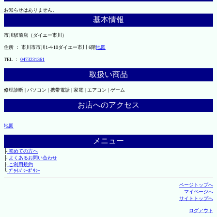
お知らせはありません。
基本情報
市川駅前店（ダイエー市川）
住所 ： 市川市市川1-4-10ダイエー市川 6階
地図
TEL ：
0473231361
取扱い商品
修理診断 | パソコン | 携帯電話 | 家電 | エアコン | ゲーム
お店へのアクセス
地図
メニュー
├
初めての方へ
├
よくあるお問い合わせ
├
ご利用規約
└
ﾌﾟﾗｲﾊﾞｼｰﾎﾟﾘｼｰ
ページトップへ
マイページへ
サイトトップへ
ログアウト