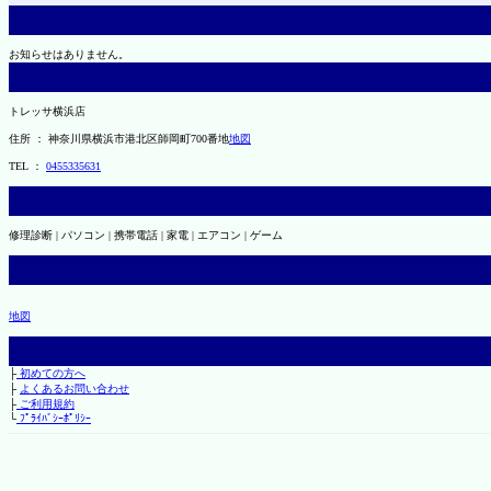
お知らせはありません。
トレッサ横浜店
住所 ： 神奈川県横浜市港北区師岡町700番地
地図
TEL ：
0455335631
修理診断 | パソコン | 携帯電話 | 家電 | エアコン | ゲーム
地図
├
初めての方へ
├
よくあるお問い合わせ
├
ご利用規約
└
ﾌﾟﾗｲﾊﾞｼｰﾎﾟﾘｼｰ