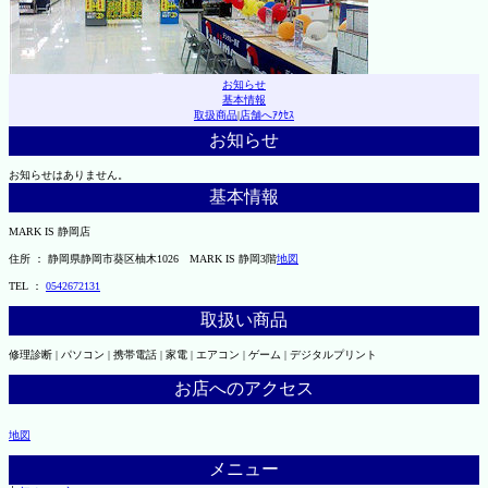
お知らせ
基本情報
取扱商品
|
店舗へｱｸｾｽ
お知らせ
お知らせはありません。
基本情報
MARK IS 静岡店
住所 ： 静岡県静岡市葵区柚木1026 MARK IS 静岡3階
地図
TEL ：
0542672131
取扱い商品
修理診断 | パソコン | 携帯電話 | 家電 | エアコン | ゲーム | デジタルプリント
お店へのアクセス
地図
メニュー