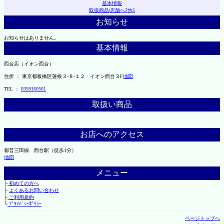
基本情報
取扱商品
|
店舗へｱｸｾｽ
お知らせ
お知らせはありません。
基本情報
西台店（イオン西台）
住所 ： 東京都板橋区蓮根３-８-１２ イオン西台３F
地図
TEL ：
0359160561
取扱い商品
お店へのアクセス
都営三田線 西台駅（徒歩1分）
地図
メニュー
├
初めての方へ
├
よくあるお問い合わせ
├
ご利用規約
└
ﾌﾟﾗｲﾊﾞｼｰﾎﾟﾘｼｰ
ページトップへ