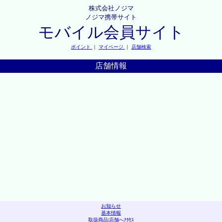
株式会社ノジマ
ノジマ携帯サイト
モバイル会員サイト
ポイント
｜
マイページ
｜
店舗検索
店舗情報
お知らせ
基本情報
取扱商品
|
店舗へｱｸｾｽ