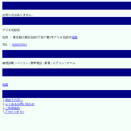
お知らせはありません。
アリオ北砂店
住所 ： 東京都江東区北砂2丁目17番1号アリオ北砂2F
地図
TEL ：
0356537611
修理診断 | パソコン | 携帯電話 | 家電 | エアコン | ゲーム
地図
├
初めての方へ
├
よくあるお問い合わせ
├
ご利用規約
└
ﾌﾟﾗｲﾊﾞｼｰﾎﾟﾘｼｰ