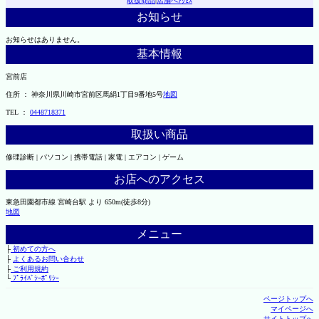
取扱商品
|
店舗へｱｸｾｽ
お知らせ
お知らせはありません。
基本情報
宮前店
住所 ： 神奈川県川崎市宮前区馬絹1丁目9番地5号
地図
TEL ：
0448718371
取扱い商品
修理診断 | パソコン | 携帯電話 | 家電 | エアコン | ゲーム
お店へのアクセス
東急田園都市線 宮崎台駅 より 650m(徒歩8分)
地図
メニュー
├
初めての方へ
├
よくあるお問い合わせ
├
ご利用規約
└
ﾌﾟﾗｲﾊﾞｼｰﾎﾟﾘｼｰ
ページトップへ
マイページへ
サイトトップへ