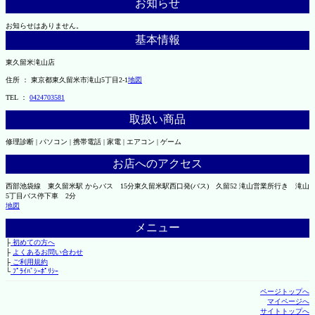
お知らせ
お知らせはありません。
基本情報
東久留米滝山店
住所 ： 東京都東久留米市滝山5丁目2-1
地図
TEL ：
0424703581
取扱い商品
修理診断 | パソコン | 携帯電話 | 家電 | エアコン | ゲーム
お店へのアクセス
西部池袋線 東久留米駅 からバス 15分東久留米駅西口発(バス) 久留52 滝山営業所行き 滝山
5丁目バス停下車 2分
地図
メニュー
├
初めての方へ
├
よくあるお問い合わせ
├
ご利用規約
└
ﾌﾟﾗｲﾊﾞｼｰﾎﾟﾘｼｰ
ページトップへ
マイページへ
サイトトップへ