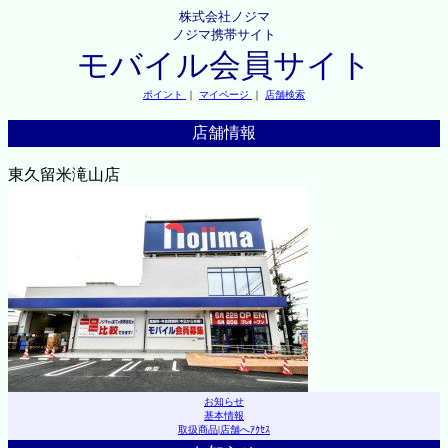
株式会社ノジマ
ノジマ携帯サイト
モバイル会員サイト
ポイント
｜
マイページ
｜
店舗検索
店舗情報
東久留米滝山店
お知らせ
基本情報
取扱商品
|
店舗へｱｸｾｽ