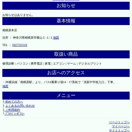
お知らせ
お知らせはありません。
基本情報
相模原本店
住所 ： 神奈川県相模原市横山１-１-１
地図
TEL ：
0427531516
取扱い商品
修理診断 | パソコン | 携帯電話 | 家電 | エアコン | ゲーム | デジタルプリント
お店へのアクセス
・JR横浜線「相模原駅」より、バス6番乗り場14・17系統で「清新中学校入口」下車。
地図
メニュー
├
初めての方へ
├
よくあるお問い合わせ
├
ご利用規約
└
ﾌﾟﾗｲﾊﾞｼｰﾎﾟﾘｼｰ
ページトップへ
マイページへ
サイトトップへ