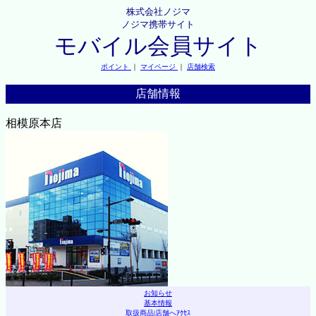
株式会社ノジマ
ノジマ携帯サイト
モバイル会員サイト
ポイント
｜
マイページ
｜
店舗検索
店舗情報
相模原本店
お知らせ
基本情報
取扱商品
|
店舗へｱｸｾｽ