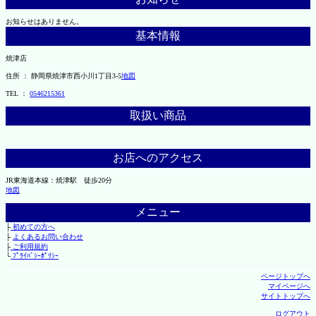
お知らせはありません。
基本情報
焼津店
住所 ： 静岡県焼津市西小川1丁目3-5
地図
TEL ：
0546215361
取扱い商品
お店へのアクセス
JR東海道本線：焼津駅 徒歩20分
地図
メニュー
├
初めての方へ
├
よくあるお問い合わせ
├
ご利用規約
└
ﾌﾟﾗｲﾊﾞｼｰﾎﾟﾘｼｰ
ページトップへ
マイページへ
サイトトップへ
ログアウト