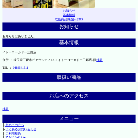
お知らせ
基本情報
取扱商品
|
店舗へｱｸｾｽ
お知らせ
お知らせはありません。
基本情報
イトーヨーカドー三郷店
住所 ： 埼玉県三郷市ピアラシティ1-1-1 イトーヨーカドー三郷店2階
地図
TEL ：
0489541511
取扱い商品
お店へのアクセス
地図
メニュー
├
初めての方へ
├
よくあるお問い合わせ
├
ご利用規約
└
ﾌﾟﾗｲﾊﾞｼｰﾎﾟﾘｼｰ