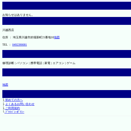
お知らせはありません。
川越西店
住所 ： 埼玉県川越市的場新町21番地10
地図
TEL ：
0492390081
修理診断 | パソコン | 携帯電話 | 家電 | エアコン | ゲーム
地図
├
初めての方へ
├
よくあるお問い合わせ
├
ご利用規約
└
ﾌﾟﾗｲﾊﾞｼｰﾎﾟﾘｼｰ