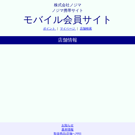
株式会社ノジマ
ノジマ携帯サイト
モバイル会員サイト
ポイント
｜
マイページ
｜
店舗検索
店舗情報
お知らせ
基本情報
取扱商品
|
店舗へｱｸｾｽ