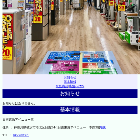
お知らせ
基本情報
取扱商品
|
店舗へｱｸｾｽ
お知らせ
お知らせはありません。
基本情報
日吉東急アベニュー店
住所 ： 神奈川県横浜市港北区日吉2-1-1日吉東急アベニュー 本館3階
地図
TEL ：
0455603351