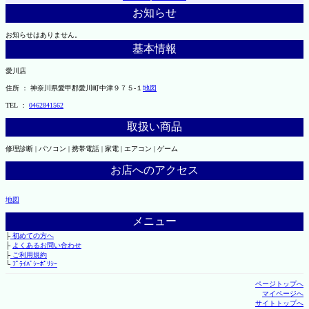
お知らせ
お知らせはありません。
基本情報
愛川店
住所 ： 神奈川県愛甲郡愛川町中津９７５-１
地図
TEL ：
0462841562
取扱い商品
修理診断 | パソコン | 携帯電話 | 家電 | エアコン | ゲーム
お店へのアクセス
地図
メニュー
├
初めての方へ
├
よくあるお問い合わせ
├
ご利用規約
└
ﾌﾟﾗｲﾊﾞｼｰﾎﾟﾘｼｰ
ページトップへ
マイページへ
サイトトップへ