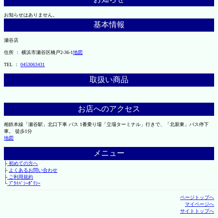
お知らせはありません。
基本情報
瀬谷店
住所 ： 横浜市瀬谷区橋戸2-36-1
地図
TEL ：
0453063431
取扱い商品
お店へのアクセス
相鉄本線「瀬谷駅」北口下車 バス 1番乗り場「立場ターミナル」行きで、「北新東」バス停下
車。 徒歩1分
地図
メニュー
├
初めての方へ
├
よくあるお問い合わせ
├
ご利用規約
└
ﾌﾟﾗｲﾊﾞｼｰﾎﾟﾘｼｰ
ページトップへ
マイページへ
サイトトップへ