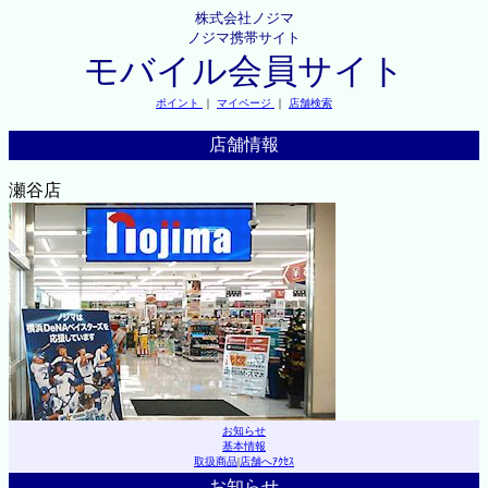
株式会社ノジマ
ノジマ携帯サイト
モバイル会員サイト
ポイント
｜
マイページ
｜
店舗検索
店舗情報
瀬谷店
お知らせ
基本情報
取扱商品
|
店舗へｱｸｾｽ
お知らせ