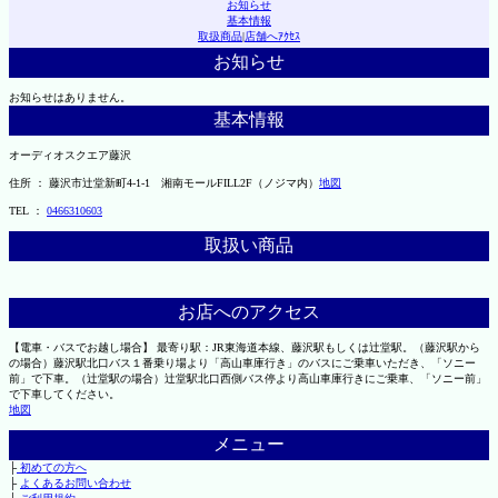
お知らせ
基本情報
取扱商品
|
店舗へｱｸｾｽ
お知らせ
お知らせはありません。
基本情報
オーディオスクエア藤沢
住所 ： 藤沢市辻堂新町4-1-1 湘南モールFILL2F（ノジマ内）
地図
TEL ：
0466310603
取扱い商品
お店へのアクセス
【電車・バスでお越し場合】 最寄り駅：JR東海道本線、藤沢駅もしくは辻堂駅。（藤沢駅から
の場合）藤沢駅北口バス１番乗り場より「高山車庫行き」のバスにご乗車いただき、「ソニー
前」で下車。（辻堂駅の場合）辻堂駅北口西側バス停より高山車庫行きにご乗車、「ソニー前」
で下車してください。
地図
メニュー
├
初めての方へ
├
よくあるお問い合わせ