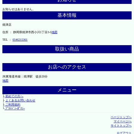
お知らせはありません。
基本情報
焼津店
住所 ： 静岡県焼津市西小川1丁目3-5
地図
TEL ：
0546215361
取扱い商品
お店へのアクセス
JR東海道本線：焼津駅 徒歩20分
地図
メニュー
├
初めての方へ
├
よくあるお問い合わせ
├
ご利用規約
└
ﾌﾟﾗｲﾊﾞｼｰﾎﾟﾘｼｰ
ページトップへ
マイページへ
サイトトップへ
ログアウト