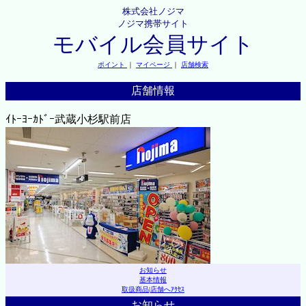
株式会社ノジマ
ノジマ携帯サイト
モバイル会員サイト
ポイント
｜
マイページ
｜
店舗検索
店舗情報
ｲﾄｰﾖｰｶﾄﾞｰ武蔵小杉駅前店
お知らせ
基本情報
取扱商品
|
店舗へｱｸｾｽ
お知らせ