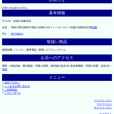
お知らせはありません。
基本情報
ｲﾄｰﾖｰｶﾄﾞｰ武蔵小杉駅前店
住所 ： 神奈川県川崎市中原区小杉町3-420イトーヨーカドー武蔵小杉駅前店5階
地図
TEL ：
0447380611
取扱い商品
修理診断 | パソコン | 携帯電話 | 家電 | エアコン | ゲーム
お店へのアクセス
電車：JR南武線・横須賀線「武蔵小杉駅」南武線口徒歩3分 東急東横線「武蔵小杉駅」徒歩3分
地図
メニュー
├
初めての方へ
├
よくあるお問い合わせ
├
ご利用規約
└
ﾌﾟﾗｲﾊﾞｼｰﾎﾟﾘｼｰ
ページトップへ
マイページへ
サイトトップへ
ログアウト