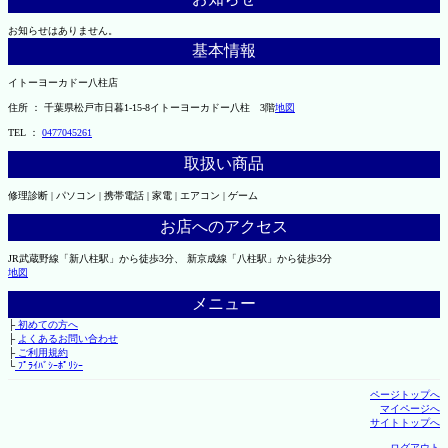
お知らせはありません。
基本情報
イトーヨーカドー八柱店
住所 ： 千葉県松戸市日暮1-15-8イトーヨーカドー八柱 3階
地図
TEL ：
0477045261
取扱い商品
修理診断 | パソコン | 携帯電話 | 家電 | エアコン | ゲーム
お店へのアクセス
JR武蔵野線「新八柱駅」から徒歩3分、 新京成線「八柱駅」から徒歩3分
地図
メニュー
├
初めての方へ
├
よくあるお問い合わせ
├
ご利用規約
└
ﾌﾟﾗｲﾊﾞｼｰﾎﾟﾘｼｰ
ページトップへ
マイページへ
サイトトップへ
ログアウト