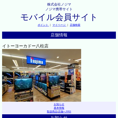
株式会社ノジマ
ノジマ携帯サイト
モバイル会員サイト
ポイント
｜
マイページ
｜
店舗検索
店舗情報
イトーヨーカドー八柱店
お知らせ
基本情報
取扱商品
|
店舗へｱｸｾｽ
お知らせ