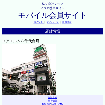
株式会社ノジマ
ノジマ携帯サイト
モバイル会員サイト
ポイント
｜
マイページ
｜
店舗検索
店舗情報
ユアエルム八千代台店
お知らせ
基本情報
取扱商品
|
店舗へｱｸｾｽ