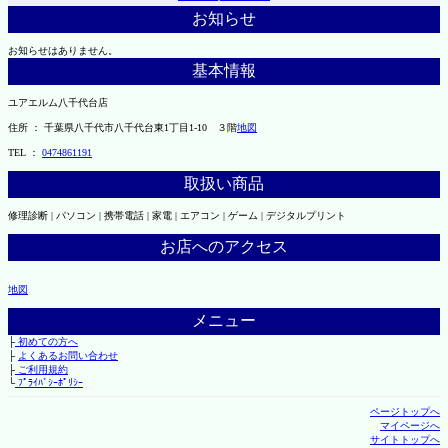
お知らせ
お知らせはありません。
基本情報
ユアエルム八千代台店
住所 ： 千葉県八千代市八千代台東1丁目1-10 ３階
地図
TEL ：
0474861191
取扱い商品
修理診断 | パソコン | 携帯電話 | 家電 | エアコン | ゲーム | デジタルプリント
お店へのアクセス
地図
メニュー
├
初めての方へ
├
よくあるお問い合わせ
├
ご利用規約
└
ﾌﾟﾗｲﾊﾞｼｰﾎﾟﾘｼｰ
ページトップへ
マイページへ
サイトトップへ