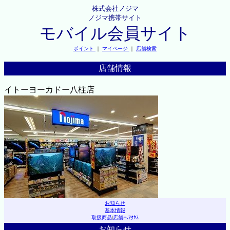
株式会社ノジマ
ノジマ携帯サイト
モバイル会員サイト
ポイント
｜
マイページ
｜
店舗検索
店舗情報
イトーヨーカドー八柱店
お知らせ
基本情報
取扱商品
|
店舗へｱｸｾｽ
お知らせ