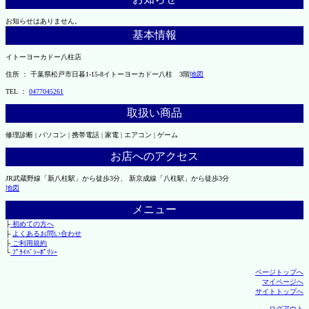
お知らせはありません。
基本情報
イトーヨーカドー八柱店
住所 ： 千葉県松戸市日暮1-15-8イトーヨーカドー八柱 3階
地図
TEL ：
0477045261
取扱い商品
修理診断 | パソコン | 携帯電話 | 家電 | エアコン | ゲーム
お店へのアクセス
JR武蔵野線「新八柱駅」から徒歩3分、 新京成線「八柱駅」から徒歩3分
地図
メニュー
├
初めての方へ
├
よくあるお問い合わせ
├
ご利用規約
└
ﾌﾟﾗｲﾊﾞｼｰﾎﾟﾘｼｰ
ページトップへ
マイページへ
サイトトップへ
ログアウト