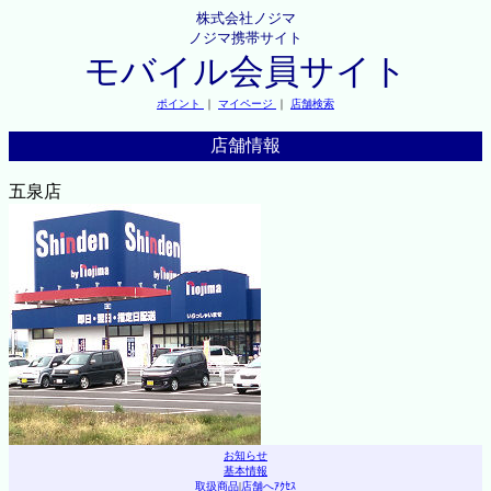
株式会社ノジマ
ノジマ携帯サイト
モバイル会員サイト
ポイント
｜
マイページ
｜
店舗検索
店舗情報
五泉店
お知らせ
基本情報
取扱商品
|
店舗へｱｸｾｽ