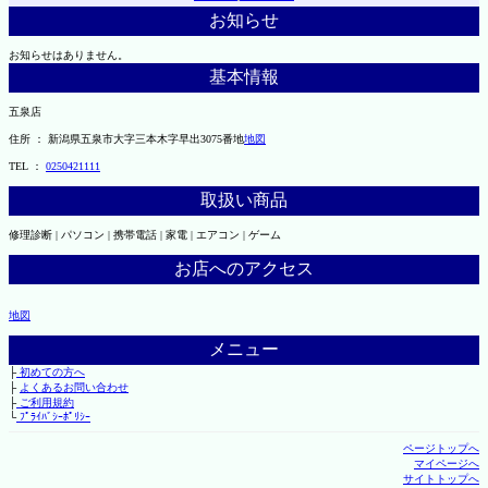
お知らせ
お知らせはありません。
基本情報
五泉店
住所 ： 新潟県五泉市大字三本木字早出3075番地
地図
TEL ：
0250421111
取扱い商品
修理診断 | パソコン | 携帯電話 | 家電 | エアコン | ゲーム
お店へのアクセス
地図
メニュー
├
初めての方へ
├
よくあるお問い合わせ
├
ご利用規約
└
ﾌﾟﾗｲﾊﾞｼｰﾎﾟﾘｼｰ
ページトップへ
マイページへ
サイトトップへ