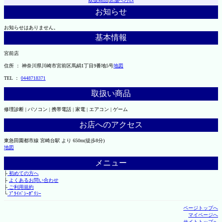
取扱商品
|
店舗へｱｸｾｽ
お知らせ
お知らせはありません。
基本情報
宮前店
住所 ： 神奈川県川崎市宮前区馬絹1丁目9番地5号
地図
TEL ：
0448718371
取扱い商品
修理診断 | パソコン | 携帯電話 | 家電 | エアコン | ゲーム
お店へのアクセス
東急田園都市線 宮崎台駅 より 650m(徒歩8分)
地図
メニュー
├
初めての方へ
├
よくあるお問い合わせ
├
ご利用規約
└
ﾌﾟﾗｲﾊﾞｼｰﾎﾟﾘｼｰ
ページトップへ
マイページへ
サイトトップへ