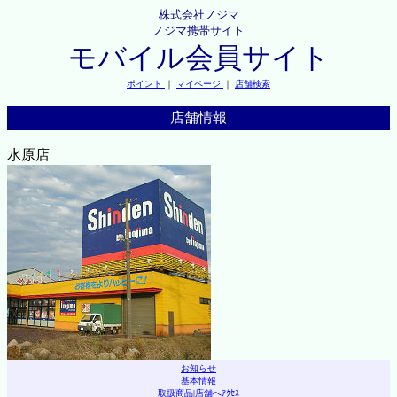
株式会社ノジマ
ノジマ携帯サイト
モバイル会員サイト
ポイント
｜
マイページ
｜
店舗検索
店舗情報
水原店
お知らせ
基本情報
取扱商品
|
店舗へｱｸｾｽ