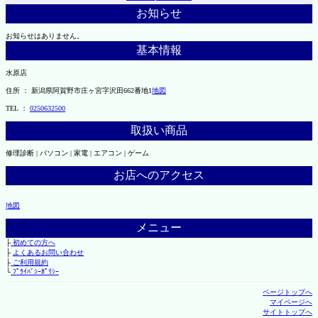
お知らせ
お知らせはありません。
基本情報
水原店
住所 ： 新潟県阿賀野市庄ヶ宮字沢田662番地1
地図
TEL ：
0250632500
取扱い商品
修理診断 | パソコン | 家電 | エアコン | ゲーム
お店へのアクセス
地図
メニュー
├
初めての方へ
├
よくあるお問い合わせ
├
ご利用規約
└
ﾌﾟﾗｲﾊﾞｼｰﾎﾟﾘｼｰ
ページトップへ
マイページへ
サイトトップへ