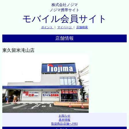
株式会社ノジマ
ノジマ携帯サイト
モバイル会員サイト
ポイント
｜
マイページ
｜
店舗検索
店舗情報
東久留米滝山店
お知らせ
基本情報
取扱商品
|
店舗へｱｸｾｽ