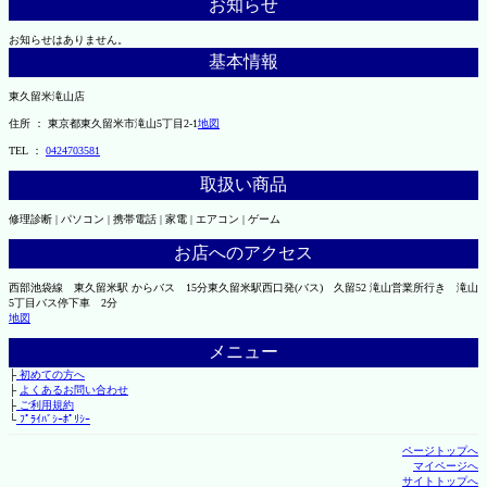
お知らせ
お知らせはありません。
基本情報
東久留米滝山店
住所 ： 東京都東久留米市滝山5丁目2-1
地図
TEL ：
0424703581
取扱い商品
修理診断 | パソコン | 携帯電話 | 家電 | エアコン | ゲーム
お店へのアクセス
西部池袋線 東久留米駅 からバス 15分東久留米駅西口発(バス) 久留52 滝山営業所行き 滝山
5丁目バス停下車 2分
地図
メニュー
├
初めての方へ
├
よくあるお問い合わせ
├
ご利用規約
└
ﾌﾟﾗｲﾊﾞｼｰﾎﾟﾘｼｰ
ページトップへ
マイページへ
サイトトップへ