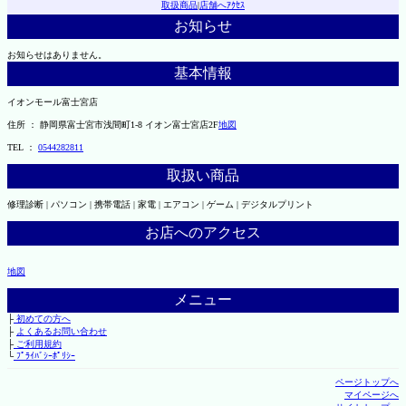
取扱商品
|
店舗へｱｸｾｽ
お知らせ
お知らせはありません。
基本情報
イオンモール富士宮店
住所 ： 静岡県富士宮市浅間町1-8 イオン富士宮店2F
地図
TEL ：
0544282811
取扱い商品
修理診断 | パソコン | 携帯電話 | 家電 | エアコン | ゲーム | デジタルプリント
お店へのアクセス
地図
メニュー
├
初めての方へ
├
よくあるお問い合わせ
├
ご利用規約
└
ﾌﾟﾗｲﾊﾞｼｰﾎﾟﾘｼｰ
ページトップへ
マイページへ