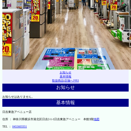
お知らせ
基本情報
取扱商品
|
店舗へｱｸｾｽ
お知らせ
お知らせはありません。
基本情報
日吉東急アベニュー店
住所 ： 神奈川県横浜市港北区日吉2-1-1日吉東急アベニュー 本館3階
地図
TEL ：
0455603351