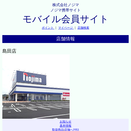
株式会社ノジマ
ノジマ携帯サイト
モバイル会員サイト
ポイント
｜
マイページ
｜
店舗検索
店舗情報
島田店
お知らせ
基本情報
取扱商品
|
店舗へｱｸｾｽ