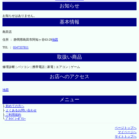
お知らせ
お知らせはありません。
基本情報
島田店
住所 ： 静岡県島田市阿知ヶ谷63-29
地図
TEL ：
0547337811
取扱い商品
修理診断 | パソコン | 携帯電話 | 家電 | エアコン | ゲーム
お店へのアクセス
地図
メニュー
├
初めての方へ
├
よくあるお問い合わせ
├
ご利用規約
└
ﾌﾟﾗｲﾊﾞｼｰﾎﾟﾘｼｰ
ページトップへ
マイページへ
サイトトップへ