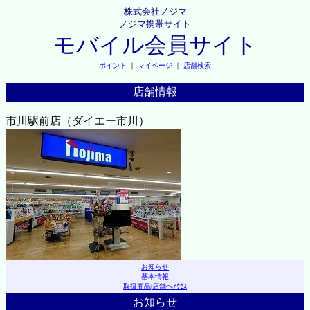
株式会社ノジマ
ノジマ携帯サイト
モバイル会員サイト
ポイント
｜
マイページ
｜
店舗検索
店舗情報
市川駅前店（ダイエー市川）
お知らせ
基本情報
取扱商品
|
店舗へｱｸｾｽ
お知らせ