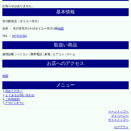
お知らせはありません。
基本情報
市川駅前店（ダイエー市川）
住所 ： 市川市市川1-4-10ダイエー市川 6階
地図
TEL ：
0473231361
取扱い商品
修理診断 | パソコン | 携帯電話 | 家電 | エアコン | ゲーム
お店へのアクセス
地図
メニュー
├
初めての方へ
├
よくあるお問い合わせ
├
ご利用規約
└
ﾌﾟﾗｲﾊﾞｼｰﾎﾟﾘｼｰ
ページトップへ
マイページへ
サイトトップへ
ログアウト