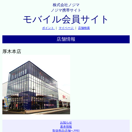
株式会社ノジマ
ノジマ携帯サイト
モバイル会員サイト
ポイント
｜
マイページ
｜
店舗検索
店舗情報
厚木本店
お知らせ
基本情報
取扱商品
|
店舗へｱｸｾｽ