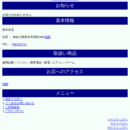
お知らせ
お知らせはありません。
基本情報
厚木本店
住所 ： 神奈川県厚木市岡田3005
地図
TEL ：
0462201721
取扱い商品
修理診断 | パソコン | 携帯電話 | 家電 | エアコン | ゲーム
お店へのアクセス
地図
メニュー
├
初めての方へ
├
よくあるお問い合わせ
├
ご利用規約
└
ﾌﾟﾗｲﾊﾞｼｰﾎﾟﾘｼｰ
ページトップへ
マイページへ
サイトトップへ