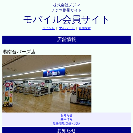
株式会社ノジマ
ノジマ携帯サイト
モバイル会員サイト
ポイント
｜
マイページ
｜
店舗検索
店舗情報
港南台バーズ店
お知らせ
基本情報
取扱商品
|
店舗へｱｸｾｽ
お知らせ