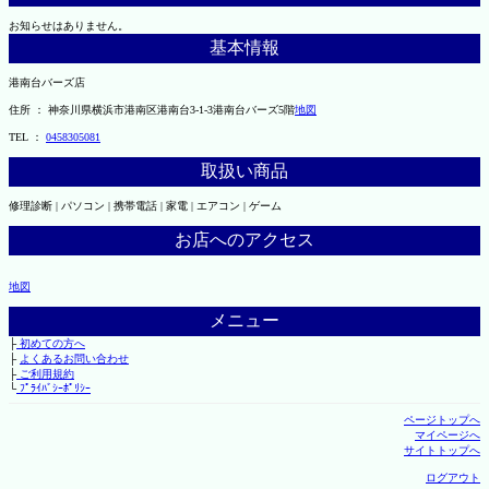
お知らせはありません。
基本情報
港南台バーズ店
住所 ： 神奈川県横浜市港南区港南台3-1-3港南台バーズ5階
地図
TEL ：
0458305081
取扱い商品
修理診断 | パソコン | 携帯電話 | 家電 | エアコン | ゲーム
お店へのアクセス
地図
メニュー
├
初めての方へ
├
よくあるお問い合わせ
├
ご利用規約
└
ﾌﾟﾗｲﾊﾞｼｰﾎﾟﾘｼｰ
ページトップへ
マイページへ
サイトトップへ
ログアウト