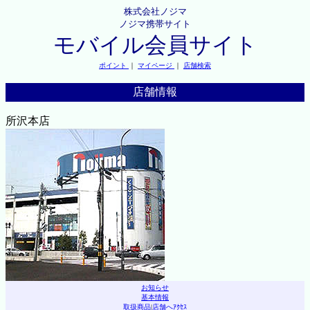
株式会社ノジマ
ノジマ携帯サイト
モバイル会員サイト
ポイント
｜
マイページ
｜
店舗検索
店舗情報
所沢本店
お知らせ
基本情報
取扱商品
|
店舗へｱｸｾｽ