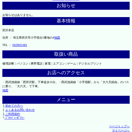
お知らせ
お知らせはありません。
基本情報
所沢本店
住所 ： 埼玉県所沢市小手指台5番地の4
地図
TEL ：
0429031481
取扱い商品
修理診断 | パソコン | 携帯電話 | 家電 | エアコン | ゲーム | デジタルプリント
お店へのアクセス
・西武池袋線「西所沢駅」下車徒歩15分。・西武池袋線「小手指駅」から「大六天経由」のバス
に乗り、「大六天」で下車。
地図
メニュー
├
初めての方へ
├
よくあるお問い合わせ
├
ご利用規約
└
ﾌﾟﾗｲﾊﾞｼｰﾎﾟﾘｼｰ
ページトップへ
マイページへ