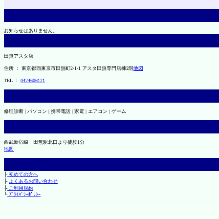
お知らせはありません。
田無アスタ店
住所 ： 東京都西東京市田無町2-1-1 アスタ田無専門店棟2階
地図
TEL ：
0424606121
修理診断 | パソコン | 携帯電話 | 家電 | エアコン | ゲーム
西武新宿線 田無駅北口より徒歩1分
地図
├
初めての方へ
├
よくあるお問い合わせ
├
ご利用規約
└
ﾌﾟﾗｲﾊﾞｼｰﾎﾟﾘｼｰ