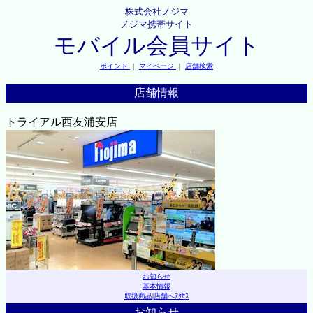
株式会社ノジマ
ノジマ携帯サイト
モバイル会員サイト
ポイント
｜
マイページ
｜
店舗検索
店舗情報
トライアル西友浦安店
お知らせ
基本情報
取扱商品
|
店舗へｱｸｾｽ
お知らせ