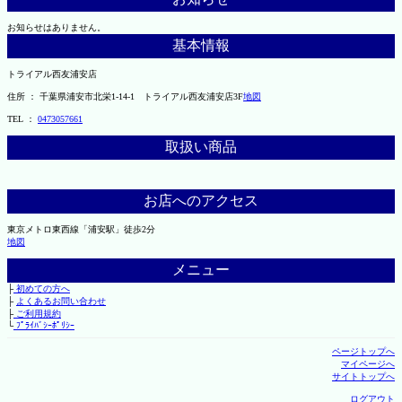
お知らせはありません。
基本情報
トライアル西友浦安店
住所 ： 千葉県浦安市北栄1-14-1 トライアル西友浦安店3F
地図
TEL ：
0473057661
取扱い商品
お店へのアクセス
東京メトロ東西線「浦安駅」徒歩2分
地図
メニュー
├
初めての方へ
├
よくあるお問い合わせ
├
ご利用規約
└
ﾌﾟﾗｲﾊﾞｼｰﾎﾟﾘｼｰ
ページトップへ
マイページへ
サイトトップへ
ログアウト