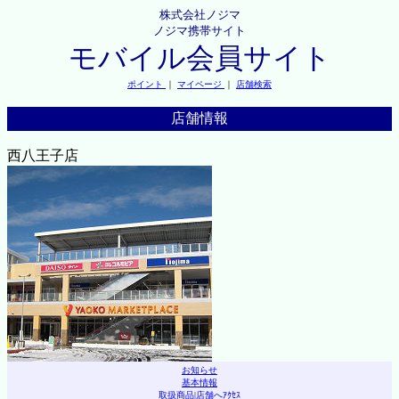
株式会社ノジマ
ノジマ携帯サイト
モバイル会員サイト
ポイント
｜
マイページ
｜
店舗検索
店舗情報
西八王子店
お知らせ
基本情報
取扱商品
|
店舗へｱｸｾｽ