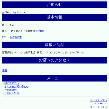
お知らせ
お知らせはありません。
基本情報
西八王子店
住所 ： 東京都八王子市並木町35-1
地図
TEL ：
0426687711
取扱い商品
修理診断 | パソコン | 携帯電話 | 家電 | エアコン | ゲーム | デジタルプリント
お店へのアクセス
地図
メニュー
├
初めての方へ
├
よくあるお問い合わせ
├
ご利用規約
└
ﾌﾟﾗｲﾊﾞｼｰﾎﾟﾘｼｰ
ページトップへ
マイページへ
サイトトップへ