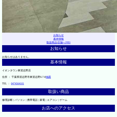
お知らせ
基本情報
取扱商品
|
店舗へｱｸｾｽ
お知らせ
お知らせはありません。
基本情報
イオンタウン東習志野店
住所 ： 千葉県習志野市東習志野6-7-8
地図
TEL ：
0474564101
取扱い商品
修理診断 | パソコン | 携帯電話 | 家電 | エアコン | ゲーム
お店へのアクセス