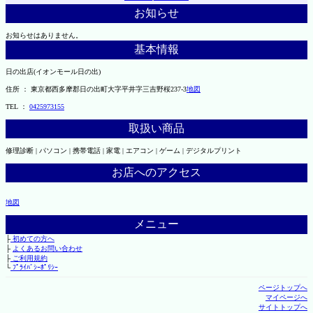
お知らせ
お知らせはありません。
基本情報
日の出店(イオンモール日の出)
住所 ： 東京都西多摩郡日の出町大字平井字三吉野桜237-3
地図
TEL ：
0425973155
取扱い商品
修理診断 | パソコン | 携帯電話 | 家電 | エアコン | ゲーム | デジタルプリント
お店へのアクセス
地図
メニュー
├
初めての方へ
├
よくあるお問い合わせ
├
ご利用規約
└
ﾌﾟﾗｲﾊﾞｼｰﾎﾟﾘｼｰ
ページトップへ
マイページへ
サイトトップへ