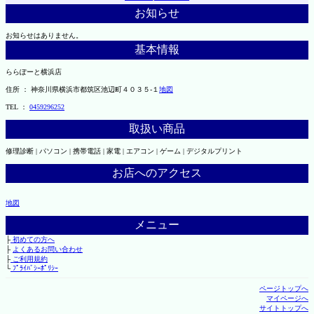
お知らせ
お知らせはありません。
基本情報
ららぽーと横浜店
住所 ： 神奈川県横浜市都筑区池辺町４０３５-１
地図
TEL ：
0459296252
取扱い商品
修理診断 | パソコン | 携帯電話 | 家電 | エアコン | ゲーム | デジタルプリント
お店へのアクセス
地図
メニュー
├
初めての方へ
├
よくあるお問い合わせ
├
ご利用規約
└
ﾌﾟﾗｲﾊﾞｼｰﾎﾟﾘｼｰ
ページトップへ
マイページへ
サイトトップへ