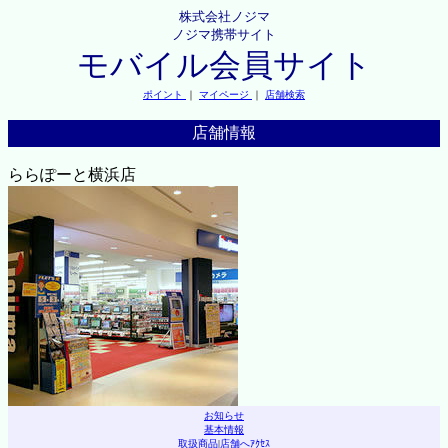
株式会社ノジマ
ノジマ携帯サイト
モバイル会員サイト
ポイント
｜
マイページ
｜
店舗検索
店舗情報
ららぽーと横浜店
お知らせ
基本情報
取扱商品
|
店舗へｱｸｾｽ