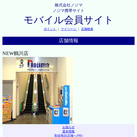
株式会社ノジマ
ノジマ携帯サイト
モバイル会員サイト
ポイント
｜
マイページ
｜
店舗検索
店舗情報
NEW鶴川店
お知らせ
基本情報
取扱商品
|
店舗へｱｸｾｽ