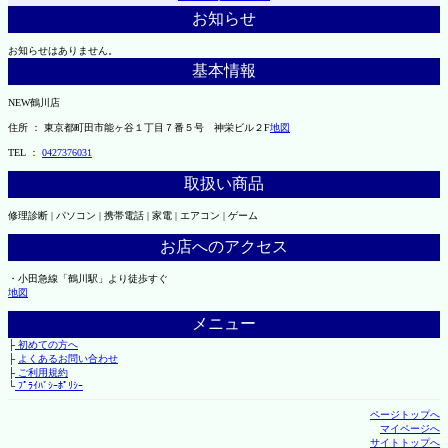
お知らせ
お知らせはありません。
基本情報
NEW鶴川店
住所 ： 東京都町田市能ヶ谷１丁目７番５号 神栄ビル２F
地図
TEL ：
0427376031
取扱い商品
修理診断 | パソコン | 携帯電話 | 家電 | エアコン | ゲーム
お店へのアクセス
・小田急線「鶴川駅」より徒歩すぐ
地図
メニュー
├
初めての方へ
├
よくあるお問い合わせ
├
ご利用規約
└
ﾌﾟﾗｲﾊﾞｼｰﾎﾟﾘｼｰ
ページトップへ
マイページへ
サイトトップへ