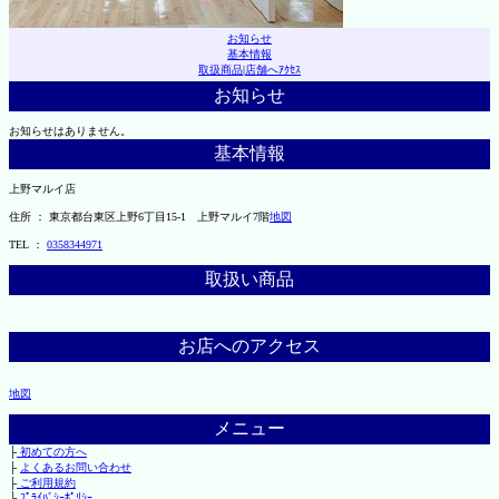
お知らせ
基本情報
取扱商品
|
店舗へｱｸｾｽ
お知らせ
お知らせはありません。
基本情報
上野マルイ店
住所 ： 東京都台東区上野6丁目15-1 上野マルイ7階
地図
TEL ：
0358344971
取扱い商品
お店へのアクセス
地図
メニュー
├
初めての方へ
├
よくあるお問い合わせ
├
ご利用規約
└
ﾌﾟﾗｲﾊﾞｼｰﾎﾟﾘｼｰ