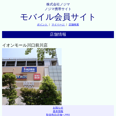
株式会社ノジマ
ノジマ携帯サイト
モバイル会員サイト
ポイント
｜
マイページ
｜
店舗検索
店舗情報
イオンモール川口前川店
お知らせ
基本情報
取扱商品
|
店舗へｱｸｾｽ