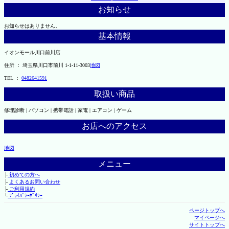
お知らせ
お知らせはありません。
基本情報
イオンモール川口前川店
住所 ： 埼玉県川口市前川 1-1-11-3003
地図
TEL ：
0482641591
取扱い商品
修理診断 | パソコン | 携帯電話 | 家電 | エアコン | ゲーム
お店へのアクセス
地図
メニュー
├
初めての方へ
├
よくあるお問い合わせ
├
ご利用規約
└
ﾌﾟﾗｲﾊﾞｼｰﾎﾟﾘｼｰ
ページトップへ
マイページへ
サイトトップへ