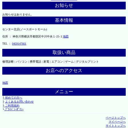
お知らせ
お知らせはありません。
基本情報
センター北店(ノースポートモール)
住所 ： 神奈川県横浜市都筑区中川中央１-25-１
地図
TEL ：
0459147661
取扱い商品
修理診断 | パソコン | 携帯電話 | 家電 | エアコン | ゲーム | デジタルプリント
お店へのアクセス
地図
メニュー
├
初めての方へ
├
よくあるお問い合わせ
├
ご利用規約
└
ﾌﾟﾗｲﾊﾞｼｰﾎﾟﾘｼｰ
ページトップへ
マイページへ
サイトトップへ