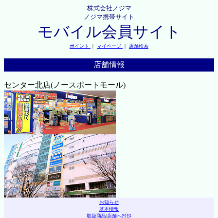
株式会社ノジマ
ノジマ携帯サイト
モバイル会員サイト
ポイント
｜
マイページ
｜
店舗検索
店舗情報
センター北店(ノースポートモール)
お知らせ
基本情報
取扱商品
|
店舗へｱｸｾｽ