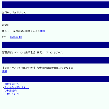
お知らせはありません。
都留店
住所 ： 山梨県都留市田野倉４６６
地図
TEL ：
0554461422
修理診断 | パソコン | 携帯電話 | 家電 | エアコン | ゲーム
【電車・バスでお越しの場合】 富士急行線田野倉駅より徒歩５分
地図
├
初めての方へ
├
よくあるお問い合わせ
├
ご利用規約
└
ﾌﾟﾗｲﾊﾞｼｰﾎﾟﾘｼｰ