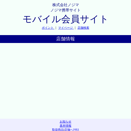
株式会社ノジマ
ノジマ携帯サイト
モバイル会員サイト
ポイント
｜
マイページ
｜
店舗検索
店舗情報
お知らせ
基本情報
取扱商品
|
店舗へｱｸｾｽ