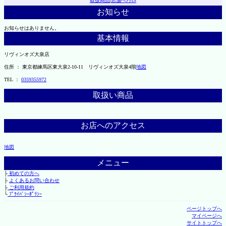
取扱商品
|
店舗へｱｸｾｽ
お知らせ
お知らせはありません。
基本情報
リヴィンオズ大泉店
住所 ： 東京都練馬区東大泉2-10-11 リヴィンオズ大泉4階
地図
TEL ：
0359355972
取扱い商品
お店へのアクセス
地図
メニュー
├
初めての方へ
├
よくあるお問い合わせ
├
ご利用規約
└
ﾌﾟﾗｲﾊﾞｼｰﾎﾟﾘｼｰ
ページトップへ
マイページへ
サイトトップへ