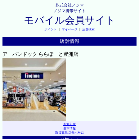
株式会社ノジマ
ノジマ携帯サイト
モバイル会員サイト
ポイント
｜
マイページ
｜
店舗検索
店舗情報
アーバンドック ららぽーと豊洲店
お知らせ
基本情報
取扱商品
|
店舗へｱｸｾｽ