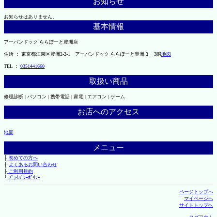
お知らせ
お知らせはありません。
基本情報
アーバンドック ららぽーと豊洲店
住所 ： 東京都江東区豊洲2-2-1 アーバンドック ららぽーと豊洲３ 3階
地図
TEL ：
0351441660
取扱い商品
修理診断 | パソコン | 携帯電話 | 家電 | エアコン | ゲーム
お店へのアクセス
地図
メニュー
├
初めての方へ
├
よくあるお問い合わせ
├
ご利用規約
└
ﾌﾟﾗｲﾊﾞｼｰﾎﾟﾘｼｰ
ページトップへ
マイページへ
サイトトップへ