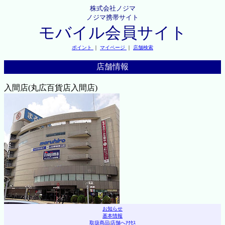
株式会社ノジマ
ノジマ携帯サイト
モバイル会員サイト
ポイント
｜
マイページ
｜
店舗検索
店舗情報
入間店(丸広百貨店入間店)
お知らせ
基本情報
取扱商品
|
店舗へｱｸｾｽ