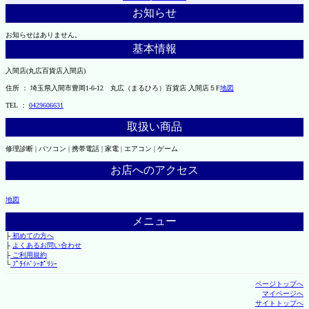
お知らせ
お知らせはありません。
基本情報
入間店(丸広百貨店入間店)
住所 ： 埼玉県入間市豊岡1-6-12 丸広（まるひろ）百貨店 入間店５F
地図
TEL ：
0429606631
取扱い商品
修理診断 | パソコン | 携帯電話 | 家電 | エアコン | ゲーム
お店へのアクセス
地図
メニュー
├
初めての方へ
├
よくあるお問い合わせ
├
ご利用規約
└
ﾌﾟﾗｲﾊﾞｼｰﾎﾟﾘｼｰ
ページトップへ
マイページへ
サイトトップへ