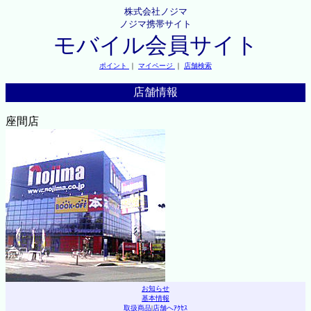
株式会社ノジマ
ノジマ携帯サイト
モバイル会員サイト
ポイント
｜
マイページ
｜
店舗検索
店舗情報
座間店
お知らせ
基本情報
取扱商品
|
店舗へｱｸｾｽ