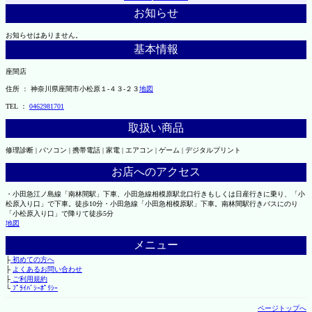
お知らせ
お知らせはありません。
基本情報
座間店
住所 ： 神奈川県座間市小松原１-４３-２３
地図
TEL ：
0462981701
取扱い商品
修理診断 | パソコン | 携帯電話 | 家電 | エアコン | ゲーム | デジタルプリント
お店へのアクセス
・小田急江ノ島線「南林間駅」下車、小田急線相模原駅北口行きもしくは日産行きに乗り、「小
松原入り口」で下車。徒歩10分・小田急線「小田急相模原駅」下車。南林間駅行きバスにのり
「小松原入り口」で降りて徒歩5分
地図
メニュー
├
初めての方へ
├
よくあるお問い合わせ
├
ご利用規約
└
ﾌﾟﾗｲﾊﾞｼｰﾎﾟﾘｼｰ
ページトップへ